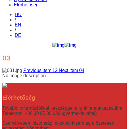
Elérhetőség
HU
/
EN
/
DE
03
Previous item
12
Next item
04
No image description ...
Elérhetőség
További információkkal készséggel állunk rendelkezésükre:
Telefonon: +36 30 95 88 629 (gyermekfelvétel)
Személyesen, biztonsági okokból kizárólag előzetesen
egyeztetett időpontban: