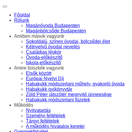
Főoldal
Rólunk
Magánóvoda Budapesten
Magánbölcsőde Budapesten
Amiben mások vagyunk
Sokoldalú, színes óvodai, bölcsődei élet
Kétnyelvű óvodai nevelés
Családias légkör
Óvoda-előkészítő
Iskola-előkészítő
Amire büszkék vagyunk
Elsők között
Európai Nyelvi Díj
Habakukk módszertani műhely, gyakorló óvoda
Habakukk ovikönyvtár
Zöld Péter játszótér megnyitó ünnepsége
Habakukk módszertani füzetek
Működés
Nyitvatartás
Személyi feltételek
Tárgyi feltételek
A működés hivatalos keretei
Gyermekfelvétel