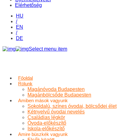
Elérhetőség
HU
/
EN
/
DE
Select menu item
Főoldal
Rólunk
Magánóvoda Budapesten
Magánbölcsőde Budapesten
Amiben mások vagyunk
Sokoldalú, színes óvodai, bölcsődei élet
Kétnyelvű óvodai nevelés
Családias légkör
Óvoda-előkészítő
Iskola-előkészítő
Amire büszkék vagyunk
Elsők között