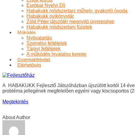
Európai Nyelvi Díj
Habakukk módszertani műhely, gyakorló óvoda
Habakukk ovikönyvtár
Zöld Péter játszótér megnyitó ünnepsége
Habakukk módszertani füzetek
Működés
Nyitvatartás
Személyi feltételek
Tárgyi feltételek
A működés hivatalos keretei
Gyermekfelvétel
Elérhetőség
A HABAKUKK Fejlesztő Játszóházban újszülött kortól 14 éves 
probléma jellegének megfelelően egyéni vagy kiscsoportos (2-6
Megtekintés
About Author