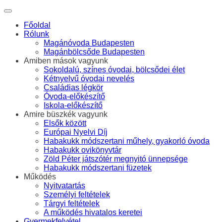
Főoldal
Rólunk
Magánóvoda Budapesten
Magánbölcsőde Budapesten
Amiben mások vagyunk
Sokoldalú, színes óvodai, bölcsődei élet
Kétnyelvű óvodai nevelés
Családias légkör
Óvoda-előkészítő
Iskola-előkészítő
Amire büszkék vagyunk
Elsők között
Európai Nyelvi Díj
Habakukk módszertani műhely, gyakorló óvoda
Habakukk ovikönyvtár
Zöld Péter játszótér megnyitó ünnepsége
Habakukk módszertani füzetek
Működés
Nyitvatartás
Személyi feltételek
Tárgyi feltételek
A működés hivatalos keretei
Gyermekfelvétel